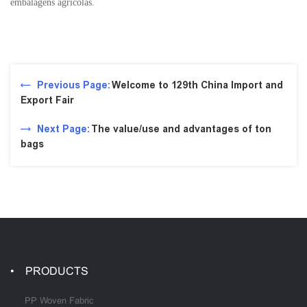
embalagens agrícolas.
Previous Page:
Welcome to 129th China Import and
Export Fair
Next Page:
The value/use and advantages of ton
bags
PRODUCTS
PP Woven Fabric