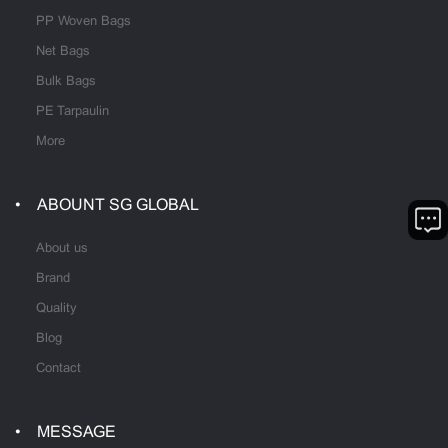
PP Woven Bags
Net Bags
Bulk Bags
PE Tarpaulin
More
ABOUNT SG GLOBAL
About us
Brand
Quality
Blog
Contact
MESSAGE