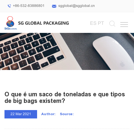
+86-532-83886801
sgglobal@sgglobal.cn
Select Language
▼
ES
PT
O que é um saco de toneladas e que tipos
de big bags existem?
Author:
Source:
22 Mar 2021