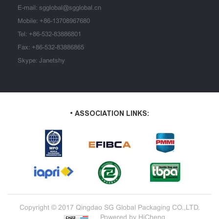
E-mail:
sgglobal@sgglobal.cn
Mobile:
+86-13708967680
Tel:
+86-532-83886801
Fax: +86-532-83886865
Skype: Janetshy
• ASSOCIATION LINKS:
Copyright © 2017 Qingdao SG Global Packaging CO.,LTD.
Powered by HiCheng